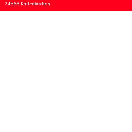
24568 Kaltenkirchen
04191 3170

info@kaltenkirchener-turnerschaft.de

LINKS
Kontaktformular
Mitglied werden
Fakten über die KT
KT-Fanshop
Kaltenkirchener Stadtlauf
ÖFFNUNGSZEITEN
Montag:
geschlossen
Dienstag:
10 – 14 Uhr