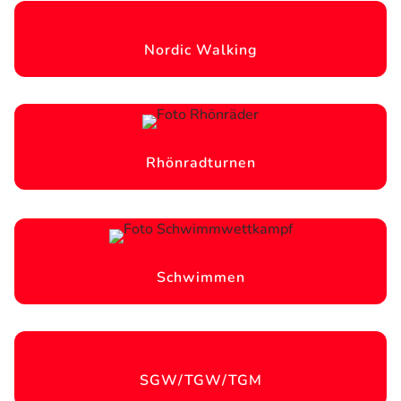
Nordic Walking
Rhönradturnen
Schwimmen
SGW/TGW/TGM