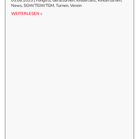
05.06.2025
|
Fungirls
,
Gerätturnen
,
Kindertanz
,
Kinderturnen
,
News
,
SGW/TGW/TGM
,
Turnen
,
Verein
WEITERLESEN »