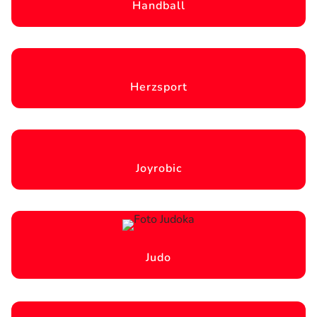
Handball
Herzsport
Joyrobic
Judo