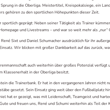
n Sprung in die Oberliga. Meistertitel, Kreispokalsiege, ein L
rs gehören zu den sportlichen Höhepunkten dieser Zeit.
ur sportlich geprägt: Neben seiner Tätigkeit als Trainer küm
, Homepage und Livestreams – und war so weit mehr als „nur“ 
t René Sixt und Daniel Schumacher ausdrücklich für ihr außer
insatz. Wir blicken mit großer Dankbarkeit auf das zurück, wa
rrenmannschaft auch weiterhin über großes Potenzial verfügt 
um Klassenerhalt in der Oberliga besitzt.
ein die Trainerbank. Er hat in den vergangenen Jahren nicht nu
täbe gesetzt. Sein Einsatz ging weit über den Fußballplatz hi
l hat er gezeigt, was mit Leidenschaft, Teamgeist und harte
h Gute und freuen uns, René und Schumi weiterhin als Teil der 