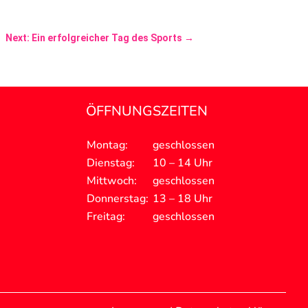
Next: Ein erfolgreicher Tag des Sports
→
ÖFFNUNGSZEITEN
Montag:
geschlossen
Dienstag:
10 – 14 Uhr
Mittwoch:
geschlossen
Donnerstag:
13 – 18 Uhr
Freitag:
geschlossen