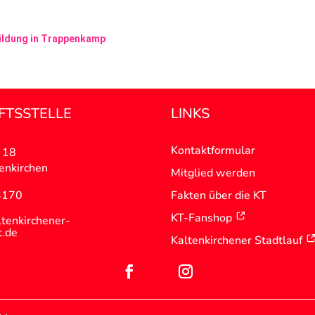
bildung in Trappenkamp
FTSSTELLE
LINKS
Kontaktformular
 18
enkirchen
Mitglied werden
3170
Fakten über die KT
KT-Fanshop
tenkirchener-
t.de
Kaltenkirchener Stadtlauf