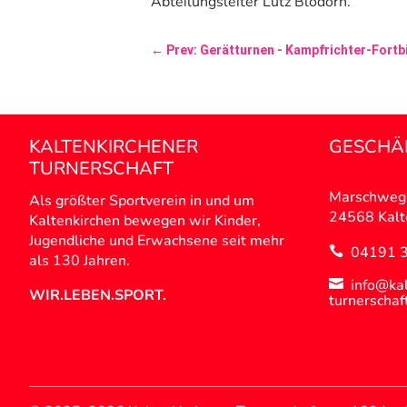
Abteilungsleiter Lutz Blödorn.
←
Prev: Gerätturnen - Kampfrichter-Fort
KALTENKIRCHENER
GESCHÄ
TURNERSCHAFT
Marschweg
Als größter Sportverein in und um
24568 Kalt
Kaltenkirchen bewegen wir Kinder,
Jugendliche und Erwachsene seit mehr
04191 

als 130 Jahren.
info@kal

WIR.LEBEN.SPORT.
turnerschaf