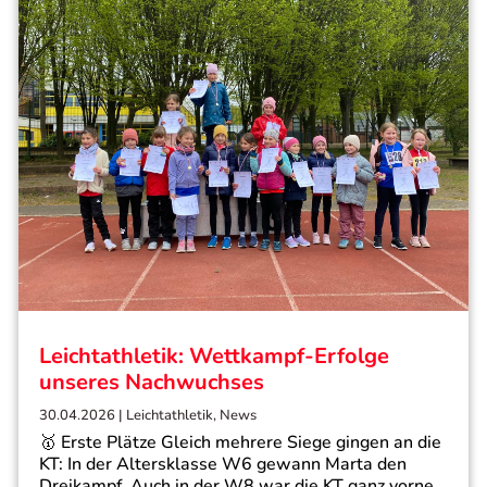
Leichtathletik: Wettkampf-Erfolge
unseres Nachwuchses
30.04.2026
|
Leichtathletik
,
News
🥇 Erste Plätze Gleich mehrere Siege gingen an die
KT: In der Altersklasse W6 gewann Marta den
Dreikampf. Auch in der W8 war die KT ganz vorne