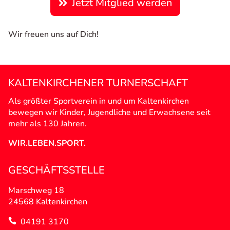
Jetzt Mitglied werden
Wir freuen uns auf Dich!
KALTENKIRCHENER TURNERSCHAFT
Als größter Sportverein in und um Kaltenkirchen
bewegen wir Kinder, Jugendliche und Erwachsene seit
mehr als 130 Jahren.
WIR.LEBEN.SPORT.
GESCHÄFTSSTELLE
Marschweg 18
24568 Kaltenkirchen
04191 3170
