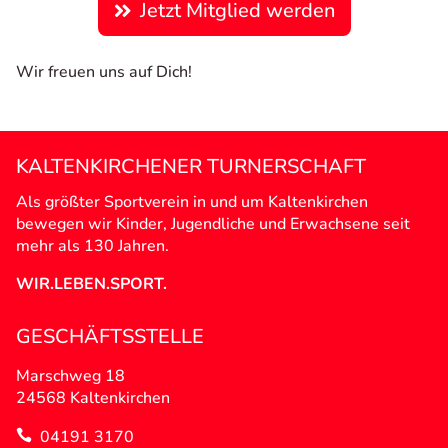
Jetzt Mitglied werden
Wir freuen uns auf Dich!
KALTENKIRCHENER TURNERSCHAFT
Als größter Sportverein in und um Kaltenkirchen
bewegen wir Kinder, Jugendliche und Erwachsene seit
mehr als 130 Jahren.
WIR.LEBEN.SPORT.
GESCHÄFTSSTELLE
Marschweg 18
24568 Kaltenkirchen
04191 3170
